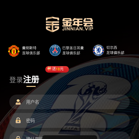
送
18
元
注册
登录