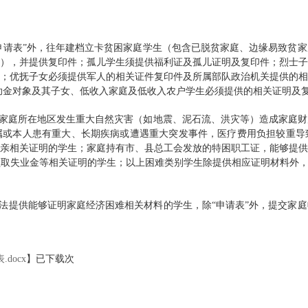
申请表”外，往年建档立卡贫困家庭学生（包含已脱贫家庭、边缘易致贫
），并提供复印件；孤儿学生须提供福利证及孤儿证明及复印件；烈士子
；优抚子女必须提供军人的相关证件复印件及所属部队政治机关提供的相
助金对象及其子女、低收入家庭及低收入农户学生必须提供的相关证明及
家庭所在地区发生重大自然灾害（如地震、泥石流、洪灾等）造成家庭财
属或本人患有重大、长期疾病或遭遇重大突发事件，医疗费用负担较重导
亲相关证明的学生；家庭持有市、县总工会发放的特困职工证，能够提供
取失业金等相关证明的学生；以上困难类别学生除提供相应证明材料外，
法提供能够证明家庭经济困难相关材料的学生，除“申请表”外，提交家
docx
】已下载
次