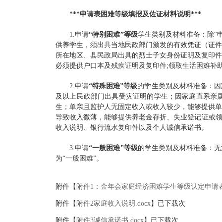
***
申请表困难等级填报及佐证材料说明***
1.申请
“
特别困难
”等级
学生类别及材料准备：除“
供养学生，须出具当地民政部门颁发的有效凭证（证件
所在地区、县民政局出具的烈士子女身份证明及复印件
必须提供户口本及残疾证明及复印件;领取生活困难补
2.申请
“
特殊困难
”等级
的学生类别及材料准备：因
及以上民政部门出具受灾证明的学生；因家庭直系亲
生；单亲且监护人无固定收入或收入较少，能够提供单
导致收入微薄，能够提供养老金存折、失业登记证或领
收入说明、银行流水复印件以及个人诚信承诺书。
3.申请
“一般困难”等级
的学生类别及材料准备：无
为“一般困难”。
附件【
附件1：金年会家庭经济困难学生等级认定申请表.
附件【
附件2家庭收入说明.docx
】已下载
次
附件【
附件3诚信承诺书.docx
】已下载
次