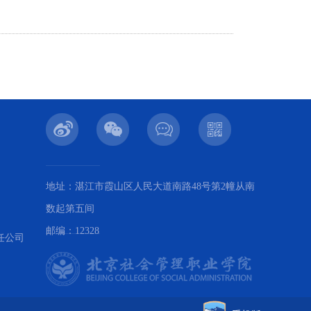
地址：湛江市霞山区人民大道南路48号第2幢从南
数起第五间
邮编：12328
任公司