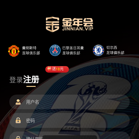
送
18
元
注册
登录